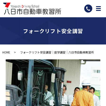
メ
フォークリフト安全講習
HOME
フォークリフト安全講習｜座学講習｜八日市自動車教習所