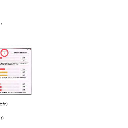
す。
たか）
分）