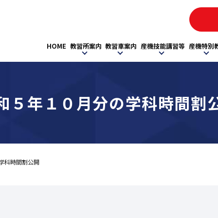
HOME
教習所案内
教習車案内
産機技能講習等
産機特別
和５年１０月分の学科時間割
学科時間割公開